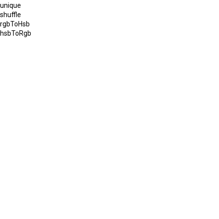
unique
shuffle
rgbToHsb
hsbToRgb