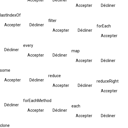
Accepter
Décliner
lastIndexOf
filter
Accepter
Décliner
forEach
Accepter
Décliner
Accepter
every
Décliner
map
Accepter
Décliner
Accepter
Décliner
some
reduce
Accepter
Décliner
reduceRight
Accepter
Décliner
Accepter
forEachMethod
Décliner
each
Accepter
Décliner
Accepter
Décliner
clone