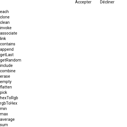
Accepter
Décliner
each
clone
clean
invoke
associate
link
contains
append
getLast
getRandom
include
combine
erase
empty
flatten
pick
hexToRgb
rgbToHex
min
max
average
sum