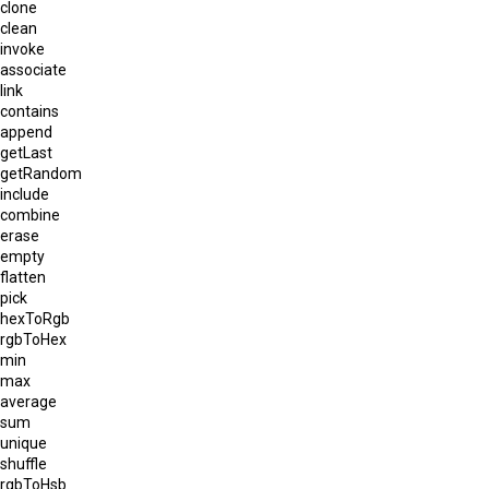
clone
clean
invoke
associate
link
contains
append
getLast
getRandom
include
combine
erase
empty
flatten
pick
hexToRgb
rgbToHex
min
max
average
sum
unique
shuffle
rgbToHsb