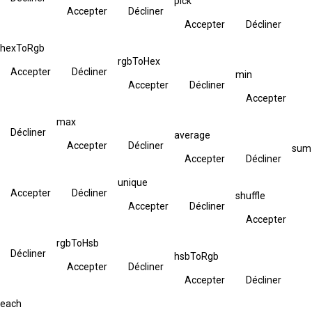
pick
Accepter
Décliner
Accepter
Décliner
hexToRgb
rgbToHex
Accepter
Décliner
min
Accepter
Décliner
Accepter
max
Décliner
average
Accepter
Décliner
sum
Accepter
Décliner
unique
Accepter
Décliner
shuffle
Accepter
Décliner
Accepter
rgbToHsb
Décliner
hsbToRgb
Accepter
Décliner
Accepter
Décliner
each