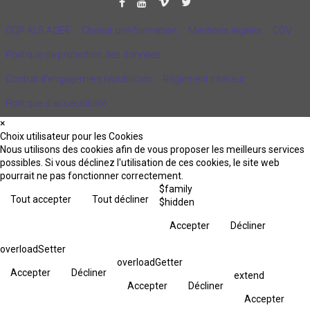
CQP ALS AGEE
Choisir une formation
Mentions légales
CGV
Politique de protection des données
Contrat d'engagement républicain
Règlement intérieur
Politique d’accessibilité
×
Choix utilisateur pour les Cookies
Nous utilisons des cookies afin de vous proposer les meilleurs services
possibles. Si vous déclinez l'utilisation de ces cookies, le site web
pourrait ne pas fonctionner correctement.
$family
Tout accepter
Tout décliner
$hidden
Accepter
Décliner
overloadSetter
overloadGetter
Accepter
Décliner
extend
Accepter
Décliner
Accepter