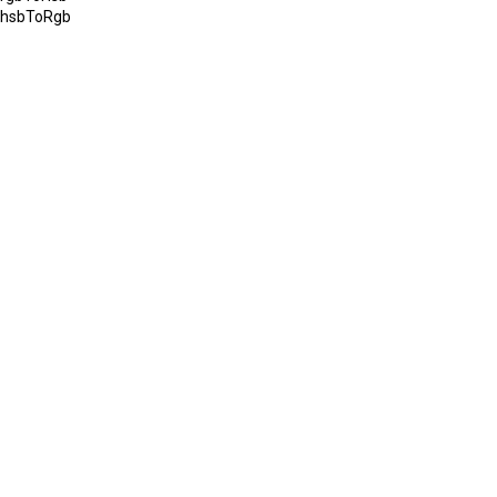
hsbToRgb