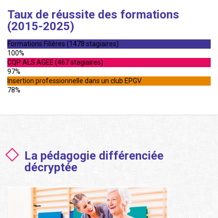
Taux de réussite des formations
(2015-2025)
Formations Filières (1478 stagiaires)
100%
CQP ALS AGEE (467 stagiaires)
97%
Insertion professionnelle dans un club EPGV
78%
La pédagogie différenciée
décryptée