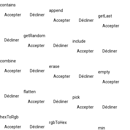
contains
append
Accepter
Décliner
getLast
Accepter
Décliner
Accepter
getRandom
Décliner
include
Accepter
Décliner
Accepter
Décliner
combine
erase
Accepter
Décliner
empty
Accepter
Décliner
Accepter
flatten
Décliner
pick
Accepter
Décliner
Accepter
Décliner
hexToRgb
rgbToHex
Accepter
Décliner
min