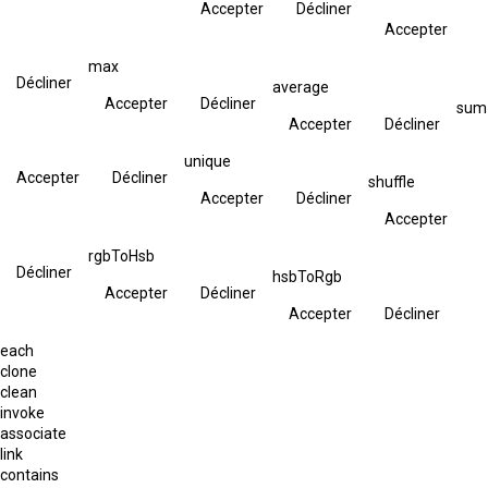
Accepter
Décliner
Accepter
max
Décliner
average
Accepter
Décliner
sum
Accepter
Décliner
unique
Accepter
Décliner
shuffle
Accepter
Décliner
Accepter
rgbToHsb
Décliner
hsbToRgb
Accepter
Décliner
Accepter
Décliner
each
clone
clean
invoke
associate
link
contains