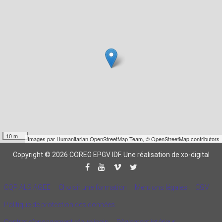
10 m
Images par
Humanitarian OpenStreetMap Team
,
© OpenStreetMap contributors
Copyright © 2026 COREG EPGV IDF.
Une réalisation de xo-digital
CQP ALS AGEE
Choisir une formation
Mentions légales
CGV
Politique de protection des données
Contrat d'engagement républicain
Règlement intérieur