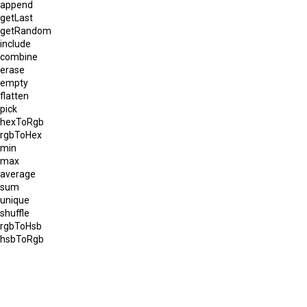
append
getLast
getRandom
include
combine
erase
empty
flatten
pick
hexToRgb
rgbToHex
min
max
average
sum
unique
shuffle
rgbToHsb
hsbToRgb