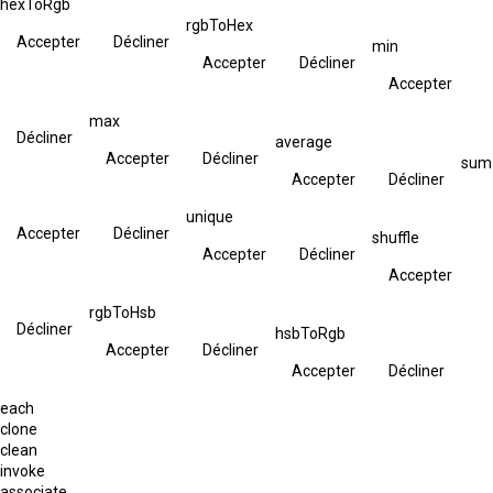
hexToRgb
rgbToHex
Accepter
Décliner
min
Accepter
Décliner
Accepter
max
Décliner
average
Accepter
Décliner
sum
Accepter
Décliner
unique
Accepter
Décliner
shuffle
Accepter
Décliner
Accepter
rgbToHsb
Décliner
hsbToRgb
Accepter
Décliner
Accepter
Décliner
each
clone
clean
invoke
associate