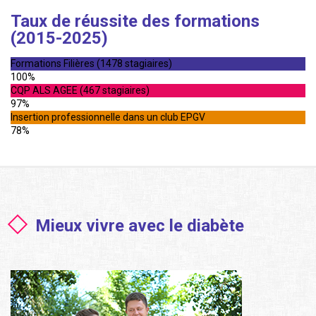
Taux de réussite des formations
(2015-2025)
Formations Filières (1478 stagiaires)
100%
CQP ALS AGEE (467 stagiaires)
97%
Insertion professionnelle dans un club EPGV
78%
Mieux vivre avec le diabète