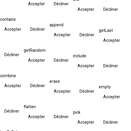
Accepter
Décliner
Accepter
Décliner
contains
append
Accepter
Décliner
getLast
Accepter
Décliner
Accepter
getRandom
Décliner
include
Accepter
Décliner
Accepter
Décliner
combine
erase
Accepter
Décliner
empty
Accepter
Décliner
Accepter
flatten
Décliner
pick
Accepter
Décliner
Accepter
Décliner