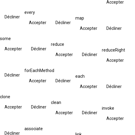
Accepter
every
Décliner
map
Accepter
Décliner
Accepter
Décliner
some
reduce
Accepter
Décliner
reduceRight
Accepter
Décliner
Accepter
forEachMethod
Décliner
each
Accepter
Décliner
Accepter
Décliner
clone
clean
Accepter
Décliner
invoke
Accepter
Décliner
Accepter
associate
Décliner
link