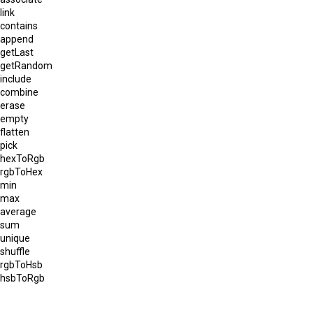
link
contains
append
getLast
getRandom
include
combine
erase
empty
flatten
pick
hexToRgb
rgbToHex
min
max
average
sum
unique
shuffle
rgbToHsb
hsbToRgb