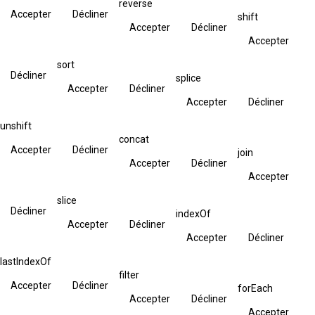
reverse
Accepter
Décliner
shift
Accepter
Décliner
Accepter
sort
Décliner
splice
Accepter
Décliner
Accepter
Décliner
unshift
concat
Accepter
Décliner
join
Accepter
Décliner
Accepter
slice
Décliner
indexOf
Accepter
Décliner
Accepter
Décliner
lastIndexOf
filter
Accepter
Décliner
forEach
Accepter
Décliner
Accepter