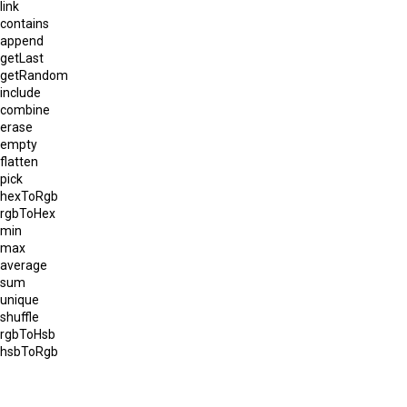
link
contains
append
getLast
getRandom
include
combine
erase
empty
flatten
pick
hexToRgb
rgbToHex
min
max
average
sum
unique
shuffle
rgbToHsb
hsbToRgb