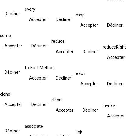
every
Décliner
map
Accepter
Décliner
Accepter
Décliner
some
reduce
Accepter
Décliner
reduceRight
Accepter
Décliner
Accepter
forEachMethod
Décliner
each
Accepter
Décliner
Accepter
Décliner
clone
clean
Accepter
Décliner
invoke
Accepter
Décliner
Accepter
associate
Décliner
link