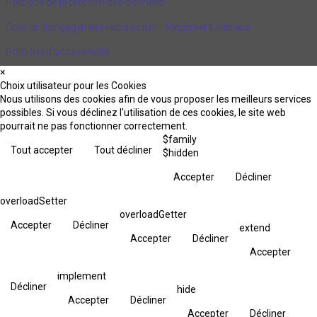
Politique de protection des données
Contrat d'engagement républicain
Règlement intérieur
Politique d’accessibilité
×
Choix utilisateur pour les Cookies
Nous utilisons des cookies afin de vous proposer les meilleurs services
possibles. Si vous déclinez l'utilisation de ces cookies, le site web
pourrait ne pas fonctionner correctement.
$family
Tout accepter
Tout décliner
$hidden
Accepter
Décliner
overloadSetter
overloadGetter
Accepter
Décliner
extend
Accepter
Décliner
Accepter
implement
Décliner
hide
Accepter
Décliner
Accepter
Décliner