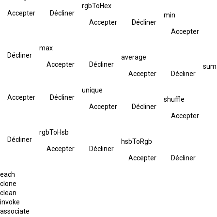
rgbToHex
Accepter
Décliner
min
Accepter
Décliner
Accepter
max
Décliner
average
Accepter
Décliner
sum
Accepter
Décliner
unique
Accepter
Décliner
shuffle
Accepter
Décliner
Accepter
rgbToHsb
Décliner
hsbToRgb
Accepter
Décliner
Accepter
Décliner
each
clone
clean
invoke
associate