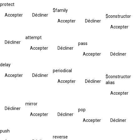
protect
$family
Accepter
Décliner
$constructor
Accepter
Décliner
Accepter
attempt
Décliner
pass
Accepter
Décliner
Accepter
Décliner
delay
periodical
Accepter
Décliner
$constructor
Accepter
Décliner
alias
Accepter
mirror
Décliner
pop
Accepter
Décliner
Accepter
Décliner
push
reverse