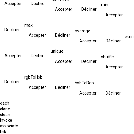
Accepter
Décliner
min
Accepter
Décliner
Accepter
max
Décliner
average
Accepter
Décliner
sum
Accepter
Décliner
unique
Accepter
Décliner
shuffle
Accepter
Décliner
Accepter
rgbToHsb
Décliner
hsbToRgb
Accepter
Décliner
Accepter
Décliner
each
clone
clean
invoke
associate
link