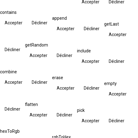
Accepter
Décliner
contains
append
Accepter
Décliner
getLast
Accepter
Décliner
Accepter
getRandom
Décliner
include
Accepter
Décliner
Accepter
Décliner
combine
erase
Accepter
Décliner
empty
Accepter
Décliner
Accepter
flatten
Décliner
pick
Accepter
Décliner
Accepter
Décliner
hexToRgb
rgbToHex