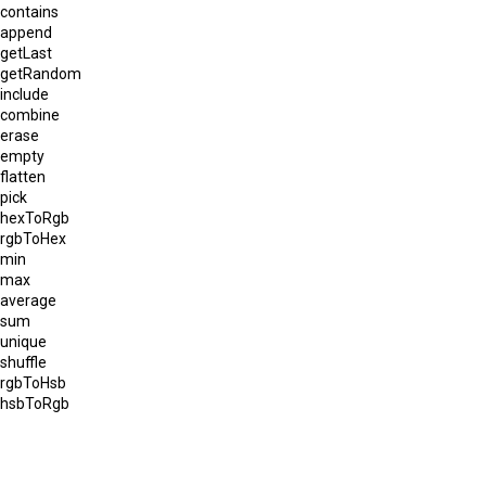
contains
append
getLast
getRandom
include
combine
erase
empty
flatten
pick
hexToRgb
rgbToHex
min
max
average
sum
unique
shuffle
rgbToHsb
hsbToRgb