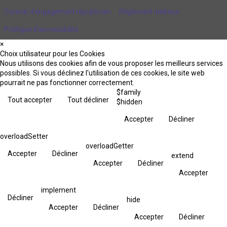
Contrat d'engagement républicain
Règlement intérieur
Politique d’accessibilité
×
Choix utilisateur pour les Cookies
Nous utilisons des cookies afin de vous proposer les meilleurs services
possibles. Si vous déclinez l'utilisation de ces cookies, le site web
pourrait ne pas fonctionner correctement.
$family
Tout accepter
Tout décliner
$hidden
Accepter
Décliner
overloadSetter
overloadGetter
Accepter
Décliner
extend
Accepter
Décliner
Accepter
implement
Décliner
hide
Accepter
Décliner
Accepter
Décliner