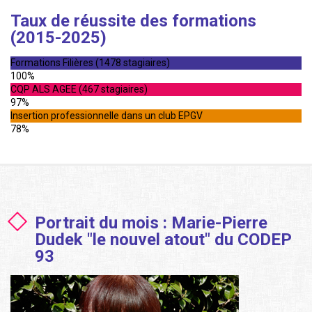
Taux de réussite des formations
(2015-2025)
Formations Filières (1478 stagiaires)
100%
CQP ALS AGEE (467 stagiaires)
97%
Insertion professionnelle dans un club EPGV
78%
Portrait du mois : Marie-Pierre
Dudek "le nouvel atout" du CODEP
93