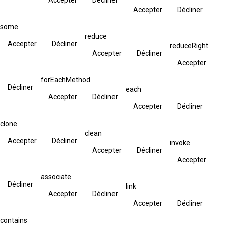
Accepter
Décliner
some
reduce
Accepter
Décliner
reduceRight
Accepter
Décliner
Accepter
forEachMethod
Décliner
each
Accepter
Décliner
Accepter
Décliner
clone
clean
Accepter
Décliner
invoke
Accepter
Décliner
Accepter
associate
Décliner
link
Accepter
Décliner
Accepter
Décliner
contains