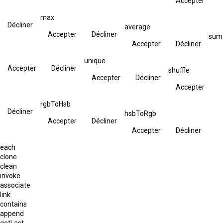
Accepter
max
Décliner
average
Accepter
Décliner
sum
Accepter
Décliner
unique
Accepter
Décliner
shuffle
Accepter
Décliner
Accepter
rgbToHsb
Décliner
hsbToRgb
Accepter
Décliner
Accepter
Décliner
each
clone
clean
invoke
associate
link
contains
append
getLast