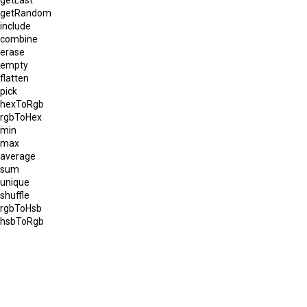
getRandom
include
combine
erase
empty
flatten
pick
hexToRgb
rgbToHex
min
max
average
sum
unique
shuffle
rgbToHsb
hsbToRgb