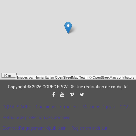
10 m
Images par
Humanitarian OpenStreetMap Team
,
© OpenStreetMap contributors
Copyright © 2026 COREG EPGV IDF.
Une réalisation de xo-digital
CQP ALS AGEE
Choisir une formation
Mentions légales
CGV
Politique de protection des données
Contrat d'engagement républicain
Règlement intérieur