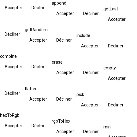
append
Accepter
Décliner
getLast
Accepter
Décliner
Accepter
getRandom
Décliner
include
Accepter
Décliner
Accepter
Décliner
combine
erase
Accepter
Décliner
empty
Accepter
Décliner
Accepter
flatten
Décliner
pick
Accepter
Décliner
Accepter
Décliner
hexToRgb
rgbToHex
Accepter
Décliner
min
Accepter
Décliner