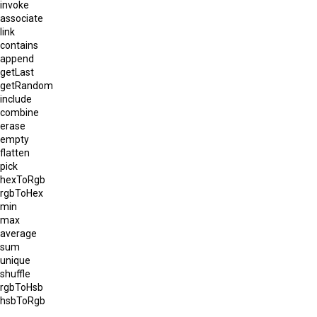
invoke
associate
link
contains
append
getLast
getRandom
include
combine
erase
empty
flatten
pick
hexToRgb
rgbToHex
min
max
average
sum
unique
shuffle
rgbToHsb
hsbToRgb