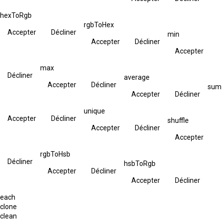
hexToRgb
rgbToHex
Accepter
Décliner
min
Accepter
Décliner
Accepter
max
Décliner
average
Accepter
Décliner
sum
Accepter
Décliner
unique
Accepter
Décliner
shuffle
Accepter
Décliner
Accepter
rgbToHsb
Décliner
hsbToRgb
Accepter
Décliner
Accepter
Décliner
each
clone
clean