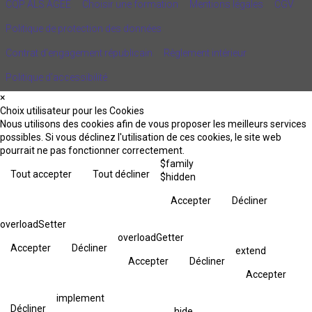
CQP ALS AGEE
Choisir une formation
Mentions légales
CGV
Politique de protection des données
Contrat d'engagement républicain
Règlement intérieur
Politique d’accessibilité
×
Choix utilisateur pour les Cookies
Nous utilisons des cookies afin de vous proposer les meilleurs services
possibles. Si vous déclinez l'utilisation de ces cookies, le site web
pourrait ne pas fonctionner correctement.
$family
Tout accepter
Tout décliner
$hidden
Accepter
Décliner
overloadSetter
overloadGetter
Accepter
Décliner
extend
Accepter
Décliner
Accepter
implement
Décliner
hide