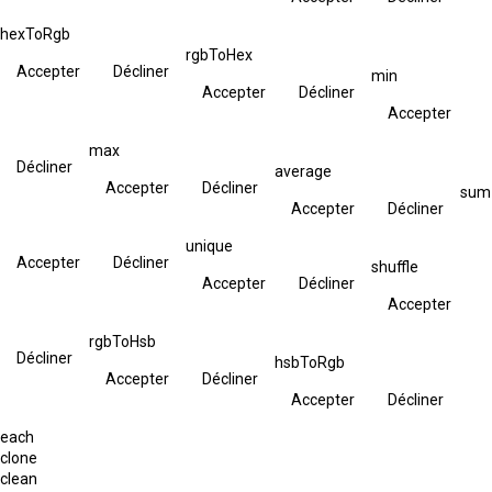
hexToRgb
rgbToHex
Accepter
Décliner
min
Accepter
Décliner
Accepter
max
Décliner
average
Accepter
Décliner
sum
Accepter
Décliner
unique
Accepter
Décliner
shuffle
Accepter
Décliner
Accepter
rgbToHsb
Décliner
hsbToRgb
Accepter
Décliner
Accepter
Décliner
each
clone
clean