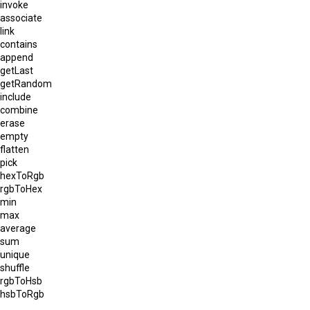
invoke
associate
link
contains
append
getLast
getRandom
include
combine
erase
empty
flatten
pick
hexToRgb
rgbToHex
min
max
average
sum
unique
shuffle
rgbToHsb
hsbToRgb