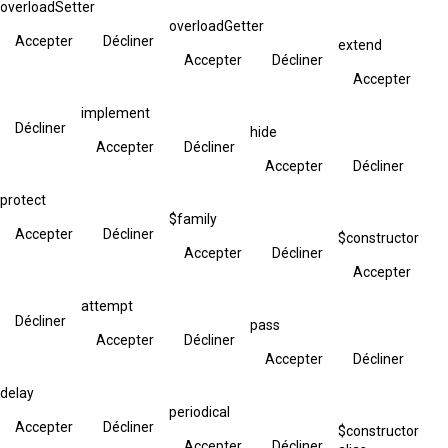
overloadSetter
overloadGetter
Accepter
Décliner
extend
Accepter
Décliner
Accepter
implement
Décliner
hide
Accepter
Décliner
Accepter
Décliner
protect
$family
Accepter
Décliner
$constructor
Accepter
Décliner
Accepter
attempt
Décliner
pass
Accepter
Décliner
Accepter
Décliner
delay
periodical
Accepter
Décliner
$constructor
Accepter
Décliner