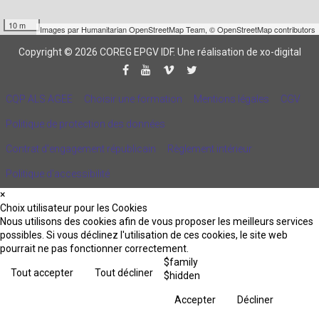
10 m
Images par
Humanitarian OpenStreetMap Team
,
© OpenStreetMap contributors
Copyright © 2026 COREG EPGV IDF.
Une réalisation de xo-digital
CQP ALS AGEE
Choisir une formation
Mentions légales
CGV
Politique de protection des données
Contrat d'engagement républicain
Règlement intérieur
Politique d’accessibilité
×
Choix utilisateur pour les Cookies
Nous utilisons des cookies afin de vous proposer les meilleurs services
possibles. Si vous déclinez l'utilisation de ces cookies, le site web
pourrait ne pas fonctionner correctement.
$family
Tout accepter
Tout décliner
$hidden
Accepter
Décliner