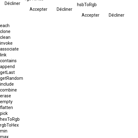
Décliner
hsbToRgb
Accepter
Décliner
Accepter
Décliner
each
clone
clean
invoke
associate
link
contains
append
getLast
getRandom
include
combine
erase
empty
flatten
pick
hexToRgb
rgbToHex
min
max