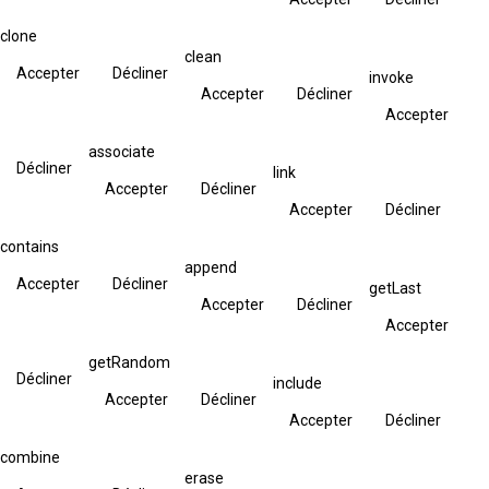
clone
clean
Accepter
Décliner
invoke
Accepter
Décliner
Accepter
associate
Décliner
link
Accepter
Décliner
Accepter
Décliner
contains
append
Accepter
Décliner
getLast
Accepter
Décliner
Accepter
getRandom
Décliner
include
Accepter
Décliner
Accepter
Décliner
combine
erase