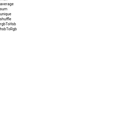
average
sum
unique
shuffle
rgbToHsb
hsbToRgb