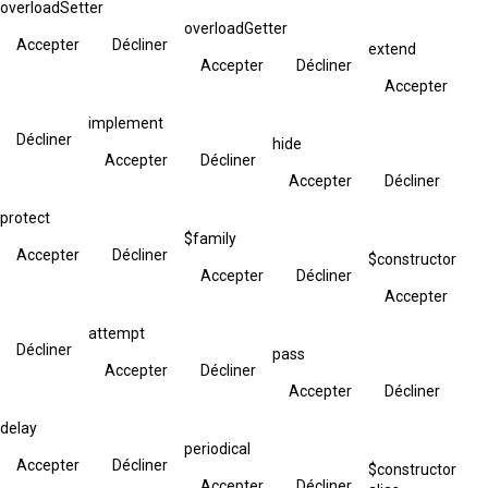
overloadSetter
overloadGetter
Accepter
Décliner
extend
Accepter
Décliner
Accepter
implement
Décliner
hide
Accepter
Décliner
Accepter
Décliner
protect
$family
Accepter
Décliner
$constructor
Accepter
Décliner
Accepter
attempt
Décliner
pass
Accepter
Décliner
Accepter
Décliner
delay
periodical
Accepter
Décliner
$constructor
Accepter
Décliner