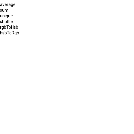
average
sum
unique
shuffle
rgbToHsb
hsbToRgb