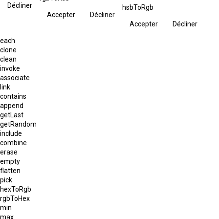
Décliner
hsbToRgb
Accepter
Décliner
Accepter
Décliner
each
clone
clean
invoke
associate
link
contains
append
getLast
getRandom
include
combine
erase
empty
flatten
pick
hexToRgb
rgbToHex
min
max