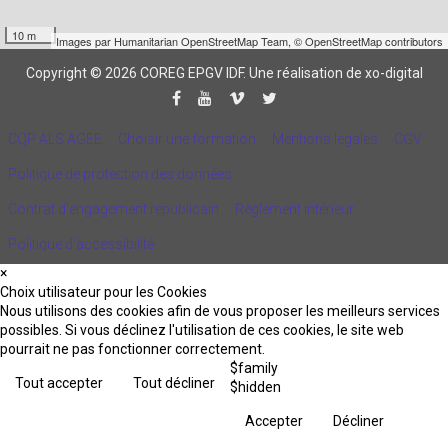
10 m
Images par
Humanitarian OpenStreetMap Team
,
© OpenStreetMap contributors
Copyright © 2026 COREG EPGV IDF.
Une réalisation de xo-digital
CQP ALS AGEE
Choisir une formation
Mentions légales
CGV
Politique de protection des données
Contrat d'engagement républicain
Règlement intérieur
Politique d’accessibilité
×
Choix utilisateur pour les Cookies
Nous utilisons des cookies afin de vous proposer les meilleurs services
possibles. Si vous déclinez l'utilisation de ces cookies, le site web
pourrait ne pas fonctionner correctement.
$family
Tout accepter
Tout décliner
$hidden
Accepter
Décliner