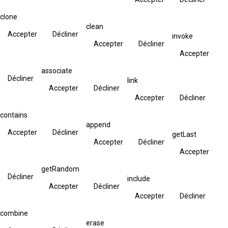
clone
clean
Accepter
Décliner
invoke
Accepter
Décliner
Accepter
associate
Décliner
link
Accepter
Décliner
Accepter
Décliner
contains
append
Accepter
Décliner
getLast
Accepter
Décliner
Accepter
getRandom
Décliner
include
Accepter
Décliner
Accepter
Décliner
combine
erase