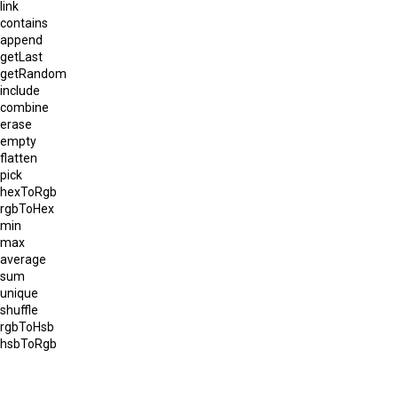
link
contains
append
getLast
getRandom
include
combine
erase
empty
flatten
pick
hexToRgb
rgbToHex
min
max
average
sum
unique
shuffle
rgbToHsb
hsbToRgb