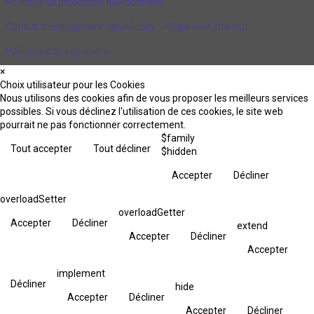
Politique de protection des données
Contrat d'engagement républicain
Règlement intérieur
Politique d’accessibilité
×
Choix utilisateur pour les Cookies
Nous utilisons des cookies afin de vous proposer les meilleurs services
possibles. Si vous déclinez l'utilisation de ces cookies, le site web
pourrait ne pas fonctionner correctement.
$family
Tout accepter
Tout décliner
$hidden
Accepter
Décliner
overloadSetter
overloadGetter
Accepter
Décliner
extend
Accepter
Décliner
Accepter
implement
Décliner
hide
Accepter
Décliner
Accepter
Décliner