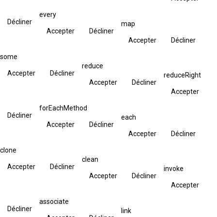
every
Décliner
map
Accepter
Décliner
Accepter
Décliner
some
reduce
Accepter
Décliner
reduceRight
Accepter
Décliner
Accepter
forEachMethod
Décliner
each
Accepter
Décliner
Accepter
Décliner
clone
clean
Accepter
Décliner
invoke
Accepter
Décliner
Accepter
associate
Décliner
link