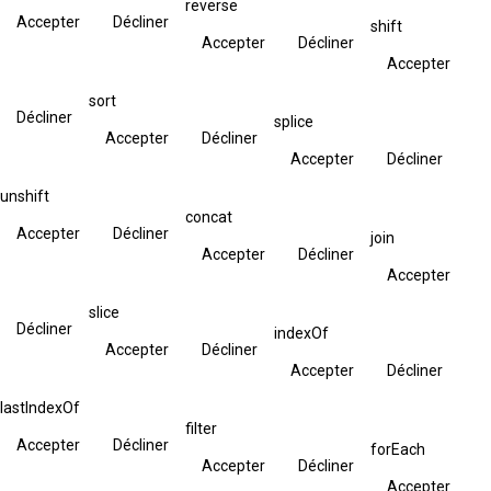
reverse
Accepter
Décliner
shift
Accepter
Décliner
Accepter
sort
Décliner
splice
Accepter
Décliner
Accepter
Décliner
unshift
concat
Accepter
Décliner
join
Accepter
Décliner
Accepter
slice
Décliner
indexOf
Accepter
Décliner
Accepter
Décliner
lastIndexOf
filter
Accepter
Décliner
forEach
Accepter
Décliner
Accepter