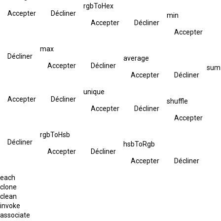
rgbToHex
Accepter
Décliner
min
Accepter
Décliner
Accepter
max
Décliner
average
Accepter
Décliner
sum
Accepter
Décliner
unique
Accepter
Décliner
shuffle
Accepter
Décliner
Accepter
rgbToHsb
Décliner
hsbToRgb
Accepter
Décliner
Accepter
Décliner
each
clone
clean
invoke
associate