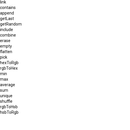
link
contains
append
getLast
getRandom
include
combine
erase
empty
flatten
pick
hexToRgb
rgbToHex
min
max
average
sum
unique
shuffle
rgbToHsb
hsbToRgb