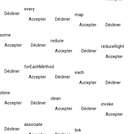
every
Décliner
map
Accepter
Décliner
Accepter
Décliner
some
reduce
Accepter
Décliner
reduceRight
Accepter
Décliner
Accepter
forEachMethod
Décliner
each
Accepter
Décliner
Accepter
Décliner
clone
clean
Accepter
Décliner
invoke
Accepter
Décliner
Accepter
associate
Décliner
link