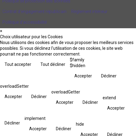
Politique de protection des données
Contrat d'engagement républicain
Règlement intérieur
Politique d’accessibilité
×
Choix utilisateur pour les Cookies
Nous utilisons des cookies afin de vous proposer les meilleurs services
possibles. Si vous déclinez l'utilisation de ces cookies, le site web
pourrait ne pas fonctionner correctement.
$family
Tout accepter
Tout décliner
$hidden
Accepter
Décliner
overloadSetter
overloadGetter
Accepter
Décliner
extend
Accepter
Décliner
Accepter
implement
Décliner
hide
Accepter
Décliner
Accepter
Décliner