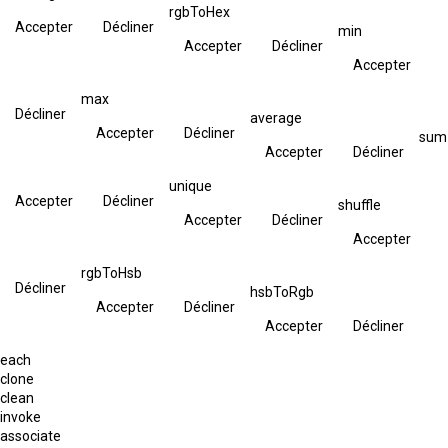
rgbToHex
Accepter
Décliner
min
Accepter
Décliner
Accepter
max
Décliner
average
Accepter
Décliner
sum
Accepter
Décliner
unique
Accepter
Décliner
shuffle
Accepter
Décliner
Accepter
rgbToHsb
Décliner
hsbToRgb
Accepter
Décliner
Accepter
Décliner
each
clone
clean
invoke
associate