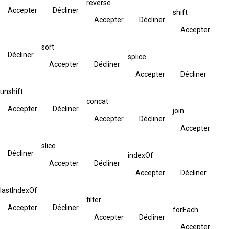
reverse
Accepter
Décliner
shift
Accepter
Décliner
Accepter
sort
Décliner
splice
Accepter
Décliner
Accepter
Décliner
unshift
concat
Accepter
Décliner
join
Accepter
Décliner
Accepter
slice
Décliner
indexOf
Accepter
Décliner
Accepter
Décliner
lastIndexOf
filter
Accepter
Décliner
forEach
Accepter
Décliner
Accepter