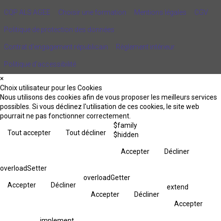
CQP ALS AGEE
Choisir une formation
Mentions légales
CGV
Politique de protection des données
Contrat d'engagement républicain
Règlement intérieur
Politique d’accessibilité
×
Choix utilisateur pour les Cookies
Nous utilisons des cookies afin de vous proposer les meilleurs services
possibles. Si vous déclinez l'utilisation de ces cookies, le site web
pourrait ne pas fonctionner correctement.
$family
Tout accepter
Tout décliner
$hidden
Accepter
Décliner
overloadSetter
overloadGetter
Accepter
Décliner
extend
Accepter
Décliner
Accepter
implement