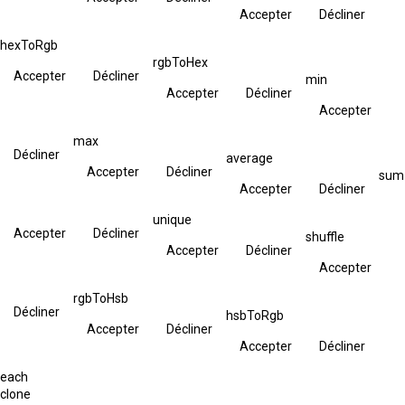
Accepter
Décliner
hexToRgb
rgbToHex
Accepter
Décliner
min
Accepter
Décliner
Accepter
max
Décliner
average
Accepter
Décliner
sum
Accepter
Décliner
unique
Accepter
Décliner
shuffle
Accepter
Décliner
Accepter
rgbToHsb
Décliner
hsbToRgb
Accepter
Décliner
Accepter
Décliner
each
clone