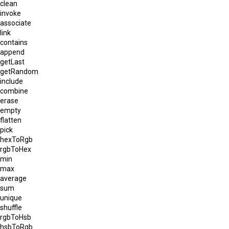
clean
invoke
associate
link
contains
append
getLast
getRandom
include
combine
erase
empty
flatten
pick
hexToRgb
rgbToHex
min
max
average
sum
unique
shuffle
rgbToHsb
hsbToRgb