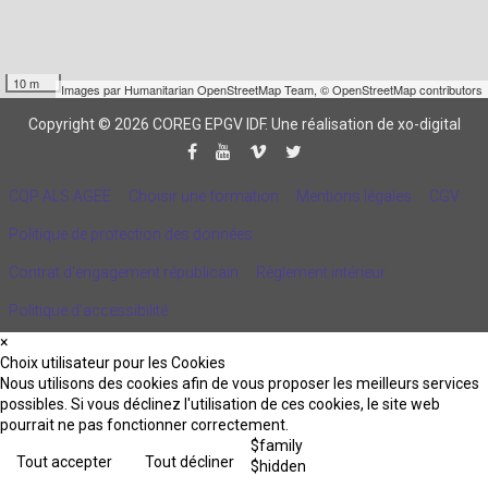
10 m
Images par
Humanitarian OpenStreetMap Team
,
© OpenStreetMap contributors
Copyright © 2026 COREG EPGV IDF.
Une réalisation de xo-digital
CQP ALS AGEE
Choisir une formation
Mentions légales
CGV
Politique de protection des données
Contrat d'engagement républicain
Règlement intérieur
Politique d’accessibilité
×
Choix utilisateur pour les Cookies
Nous utilisons des cookies afin de vous proposer les meilleurs services
possibles. Si vous déclinez l'utilisation de ces cookies, le site web
pourrait ne pas fonctionner correctement.
$family
Tout accepter
Tout décliner
$hidden