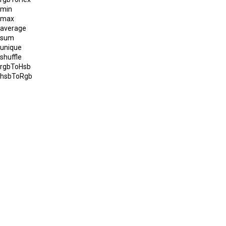
min
max
average
sum
unique
shuffle
rgbToHsb
hsbToRgb