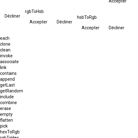
Accepter
rgbToHsb
Décliner
hsbToRgb
Accepter
Décliner
Accepter
Décliner
each
clone
clean
invoke
associate
link
contains
append
getLast
getRandom
include
combine
erase
empty
flatten
pick
hexToRgb
rgbToHex