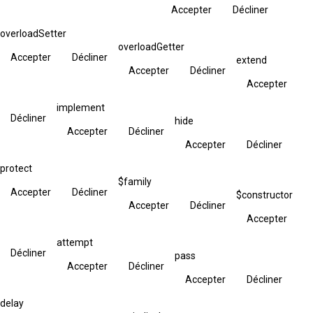
Accepter
Décliner
overloadSetter
overloadGetter
Accepter
Décliner
extend
Accepter
Décliner
Accepter
implement
Décliner
hide
Accepter
Décliner
Accepter
Décliner
protect
$family
Accepter
Décliner
$constructor
Accepter
Décliner
Accepter
attempt
Décliner
pass
Accepter
Décliner
Accepter
Décliner
delay