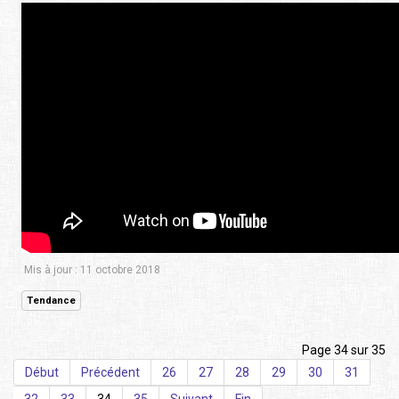
Mis à jour : 11 octobre 2018
Tendance
Page 34 sur 35
Début
Précédent
26
27
28
29
30
31