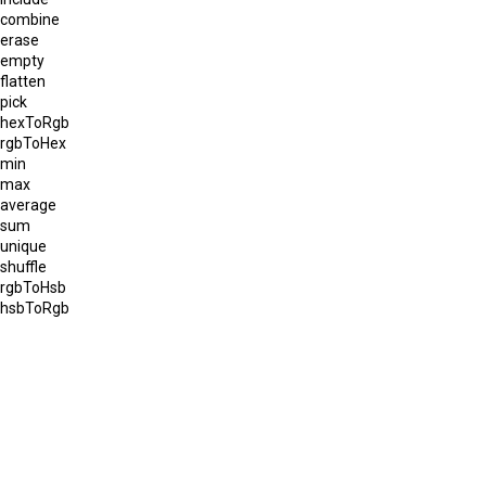
combine
erase
empty
flatten
pick
hexToRgb
rgbToHex
min
max
average
sum
unique
shuffle
rgbToHsb
hsbToRgb