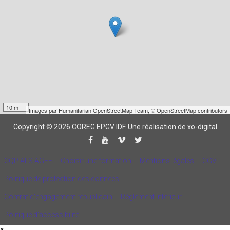
10 m
Images par
Humanitarian OpenStreetMap Team
,
© OpenStreetMap contributors
Copyright © 2026 COREG EPGV IDF.
Une réalisation de xo-digital
CQP ALS AGEE
Choisir une formation
Mentions légales
CGV
Politique de protection des données
Contrat d'engagement républicain
Règlement intérieur
Politique d’accessibilité
×