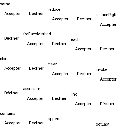
some
reduce
Accepter
Décliner
reduceRight
Accepter
Décliner
Accepter
forEachMethod
Décliner
each
Accepter
Décliner
Accepter
Décliner
clone
clean
Accepter
Décliner
invoke
Accepter
Décliner
Accepter
associate
Décliner
link
Accepter
Décliner
Accepter
Décliner
contains
append
Accepter
Décliner
getLast