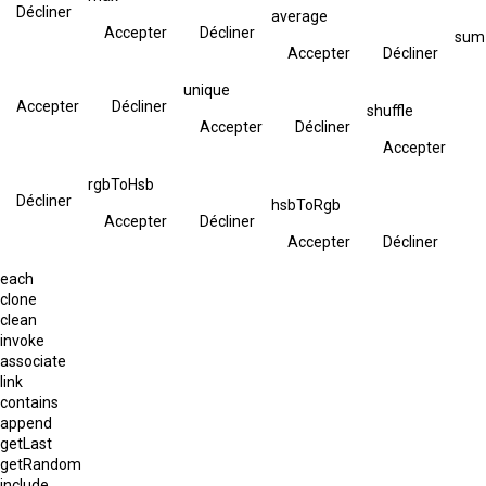
Décliner
average
Accepter
Décliner
sum
Accepter
Décliner
unique
Accepter
Décliner
shuffle
Accepter
Décliner
Accepter
rgbToHsb
Décliner
hsbToRgb
Accepter
Décliner
Accepter
Décliner
each
clone
clean
invoke
associate
link
contains
append
getLast
getRandom
include