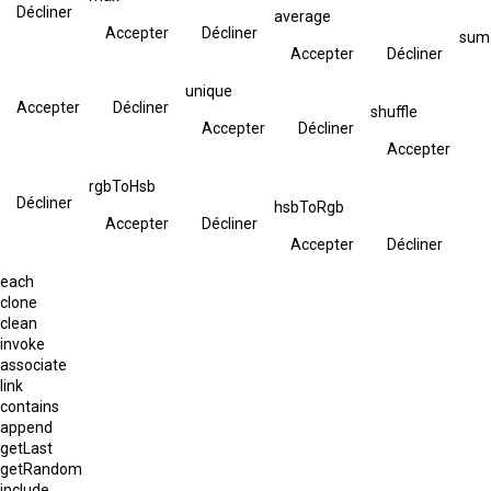
Décliner
average
Accepter
Décliner
sum
Accepter
Décliner
unique
Accepter
Décliner
shuffle
Accepter
Décliner
Accepter
rgbToHsb
Décliner
hsbToRgb
Accepter
Décliner
Accepter
Décliner
each
clone
clean
invoke
associate
link
contains
append
getLast
getRandom
include