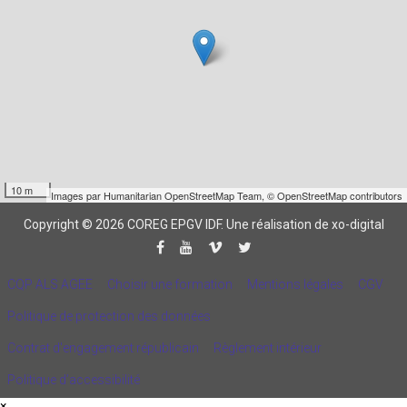
10 m
Images par
Humanitarian OpenStreetMap Team
,
© OpenStreetMap contributors
Copyright © 2026 COREG EPGV IDF.
Une réalisation de xo-digital
CQP ALS AGEE
Choisir une formation
Mentions légales
CGV
Politique de protection des données
Contrat d'engagement républicain
Règlement intérieur
Politique d’accessibilité
×