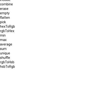
combine
erase
empty
flatten
pick
hexToRgb
rgbToHex
min
max
average
sum
unique
shuffle
rgbToHsb
hsbToRgb