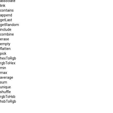
associate
link
contains
append
getLast
getRandom
include
combine
erase
empty
flatten
pick
hexToRgb
rgbToHex
min
max
average
sum
unique
shuffle
rgbToHsb
hsbToRgb