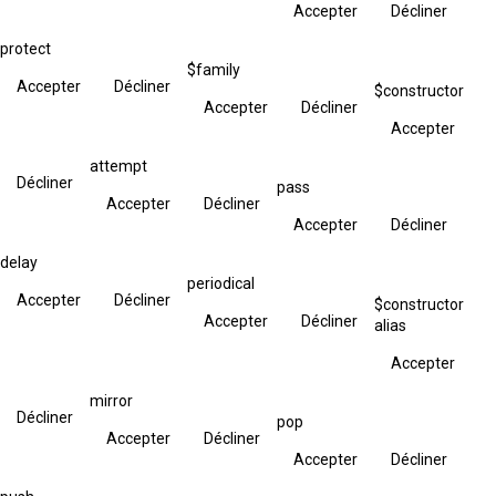
Accepter
Décliner
protect
$family
Accepter
Décliner
$constructor
Accepter
Décliner
Accepter
attempt
Décliner
pass
Accepter
Décliner
Accepter
Décliner
delay
periodical
Accepter
Décliner
$constructor
Accepter
Décliner
alias
Accepter
mirror
Décliner
pop
Accepter
Décliner
Accepter
Décliner