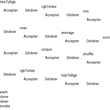
hexToRgb
rgbToHex
Accepter
Décliner
min
Accepter
Décliner
Accepter
max
Décliner
average
Accepter
Décliner
sum
Accepter
Décliner
unique
Accepter
Décliner
shuffle
Accepter
Décliner
Accepter
rgbToHsb
Décliner
hsbToRgb
Accepter
Décliner
Accepter
Décliner
each
clone
clean
invoke