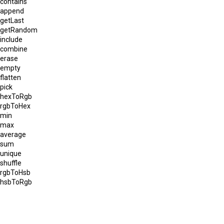
contains
append
getLast
getRandom
include
combine
erase
empty
flatten
pick
hexToRgb
rgbToHex
min
max
average
sum
unique
shuffle
rgbToHsb
hsbToRgb