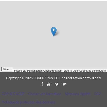
10 m
Images par
Humanitarian OpenStreetMap Team
,
© OpenStreetMap contributors
Copyright © 2026 COREG EPGV IDF.
Une réalisation de xo-digital
CQP ALS AGEE
Choisir une formation
Mentions légales
CGV
Politique de protection des données