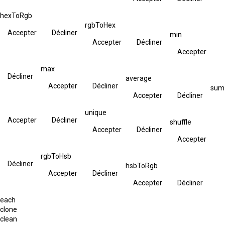
hexToRgb
rgbToHex
Accepter
Décliner
min
Accepter
Décliner
Accepter
max
Décliner
average
Accepter
Décliner
sum
Accepter
Décliner
unique
Accepter
Décliner
shuffle
Accepter
Décliner
Accepter
rgbToHsb
Décliner
hsbToRgb
Accepter
Décliner
Accepter
Décliner
each
clone
clean