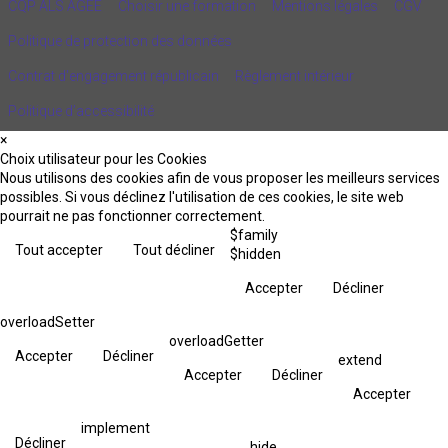
CQP ALS AGEE
Choisir une formation
Mentions légales
CGV
Politique de protection des données
Contrat d'engagement républicain
Règlement intérieur
Politique d’accessibilité
×
Choix utilisateur pour les Cookies
Nous utilisons des cookies afin de vous proposer les meilleurs services
possibles. Si vous déclinez l'utilisation de ces cookies, le site web
pourrait ne pas fonctionner correctement.
$family
Tout accepter
Tout décliner
$hidden
Accepter
Décliner
overloadSetter
overloadGetter
Accepter
Décliner
extend
Accepter
Décliner
Accepter
implement
Décliner
hide