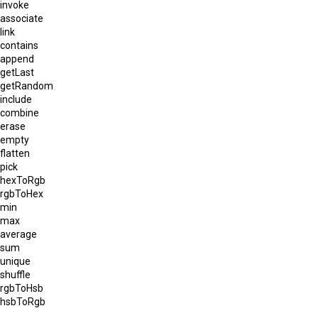
invoke
associate
link
contains
append
getLast
getRandom
include
combine
erase
empty
flatten
pick
hexToRgb
rgbToHex
min
max
average
sum
unique
shuffle
rgbToHsb
hsbToRgb