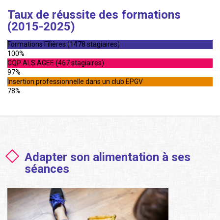
Taux de réussite des formations
(2015-2025)
Formations Filières (1478 stagiaires)
100%
CQP ALS AGEE (467 stagiaires)
97%
Insertion professionnelle dans un club EPGV
78%
Adapter son alimentation à ses
séances