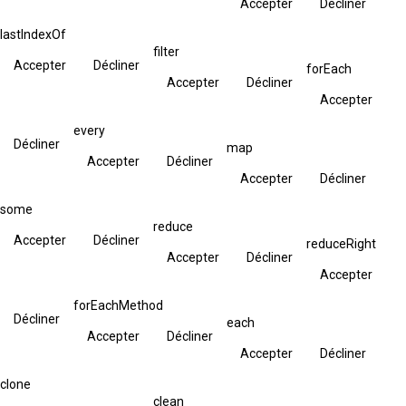
Accepter
Décliner
lastIndexOf
filter
Accepter
Décliner
forEach
Accepter
Décliner
Accepter
every
Décliner
map
Accepter
Décliner
Accepter
Décliner
some
reduce
Accepter
Décliner
reduceRight
Accepter
Décliner
Accepter
forEachMethod
Décliner
each
Accepter
Décliner
Accepter
Décliner
clone
clean