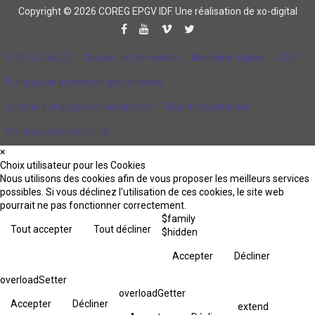
Copyright © 2026 COREG EPGV IDF.
Une réalisation de xo-digital
CQP ALS AGEE
Choisir une formation
Mentions légales
CGV
Politique de protection des données
Contrat d'engagement républicain
Règlement intérieur
Politique d’accessibilité
×
Choix utilisateur pour les Cookies
Nous utilisons des cookies afin de vous proposer les meilleurs services
possibles. Si vous déclinez l'utilisation de ces cookies, le site web
pourrait ne pas fonctionner correctement.
$family
Tout accepter
Tout décliner
$hidden
Accepter
Décliner
overloadSetter
overloadGetter
Accepter
Décliner
extend