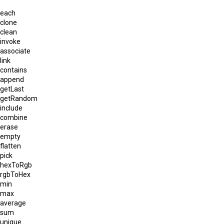
each
clone
clean
invoke
associate
link
contains
append
getLast
getRandom
include
combine
erase
empty
flatten
pick
hexToRgb
rgbToHex
min
max
average
sum
unique