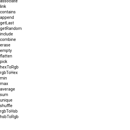
associate
link
contains
append
getLast
getRandom
include
combine
erase
empty
flatten
pick
hexToRgb
rgbToHex
min
max
average
sum
unique
shuffle
rgbToHsb
hsbToRgb