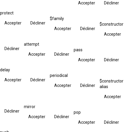
Accepter
Décliner
protect
$family
Accepter
Décliner
$constructor
Accepter
Décliner
Accepter
attempt
Décliner
pass
Accepter
Décliner
Accepter
Décliner
delay
periodical
Accepter
Décliner
$constructor
Accepter
Décliner
alias
Accepter
mirror
Décliner
pop
Accepter
Décliner
Accepter
Décliner