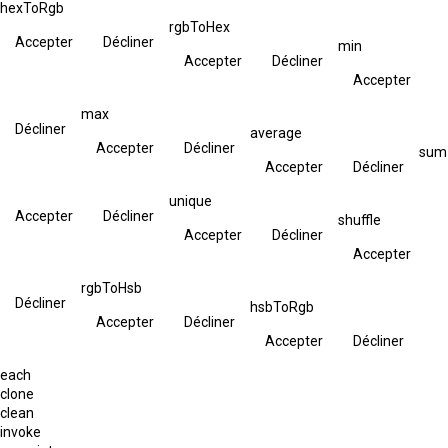
hexToRgb
rgbToHex
Accepter
Décliner
min
Accepter
Décliner
Accepter
max
Décliner
average
Accepter
Décliner
sum
Accepter
Décliner
unique
Accepter
Décliner
shuffle
Accepter
Décliner
Accepter
rgbToHsb
Décliner
hsbToRgb
Accepter
Décliner
Accepter
Décliner
each
clone
clean
invoke