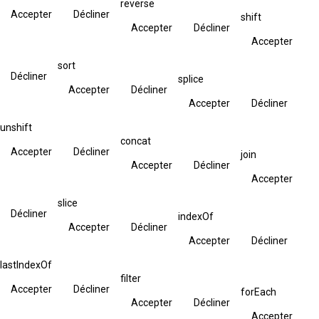
reverse
Accepter
Décliner
shift
Accepter
Décliner
Accepter
sort
Décliner
splice
Accepter
Décliner
Accepter
Décliner
unshift
concat
Accepter
Décliner
join
Accepter
Décliner
Accepter
slice
Décliner
indexOf
Accepter
Décliner
Accepter
Décliner
lastIndexOf
filter
Accepter
Décliner
forEach
Accepter
Décliner
Accepter