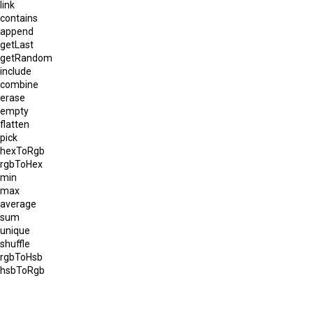
link
contains
append
getLast
getRandom
include
combine
erase
empty
flatten
pick
hexToRgb
rgbToHex
min
max
average
sum
unique
shuffle
rgbToHsb
hsbToRgb