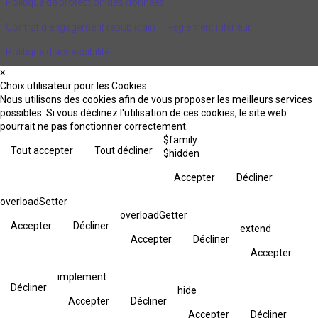
Politique de protection des données
Contrat d'engagement républicain
Règlement intérieur
Politique d’accessibilité
×
Choix utilisateur pour les Cookies
Nous utilisons des cookies afin de vous proposer les meilleurs services
possibles. Si vous déclinez l'utilisation de ces cookies, le site web
pourrait ne pas fonctionner correctement.
$family
Tout accepter
Tout décliner
$hidden
Accepter
Décliner
overloadSetter
overloadGetter
Accepter
Décliner
extend
Accepter
Décliner
Accepter
implement
Décliner
hide
Accepter
Décliner
Accepter
Décliner