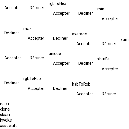
rgbToHex
Accepter
Décliner
min
Accepter
Décliner
Accepter
max
Décliner
average
Accepter
Décliner
sum
Accepter
Décliner
unique
Accepter
Décliner
shuffle
Accepter
Décliner
Accepter
rgbToHsb
Décliner
hsbToRgb
Accepter
Décliner
Accepter
Décliner
each
clone
clean
invoke
associate