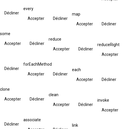
every
Décliner
map
Accepter
Décliner
Accepter
Décliner
some
reduce
Accepter
Décliner
reduceRight
Accepter
Décliner
Accepter
forEachMethod
Décliner
each
Accepter
Décliner
Accepter
Décliner
clone
clean
Accepter
Décliner
invoke
Accepter
Décliner
Accepter
associate
Décliner
link