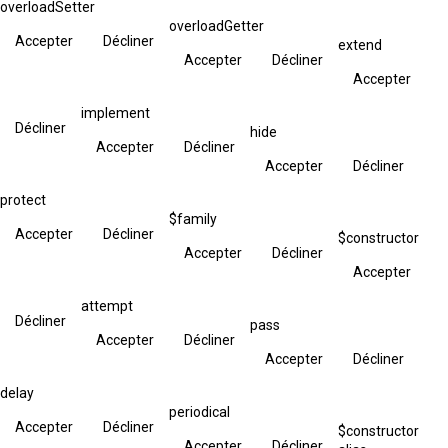
overloadSetter
overloadGetter
Accepter
Décliner
extend
Accepter
Décliner
Accepter
implement
Décliner
hide
Accepter
Décliner
Accepter
Décliner
protect
$family
Accepter
Décliner
$constructor
Accepter
Décliner
Accepter
attempt
Décliner
pass
Accepter
Décliner
Accepter
Décliner
delay
periodical
Accepter
Décliner
$constructor
Accepter
Décliner