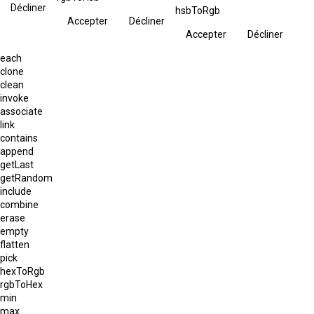
Décliner
hsbToRgb
Accepter
Décliner
Accepter
Décliner
each
clone
clean
invoke
associate
link
contains
append
getLast
getRandom
include
combine
erase
empty
flatten
pick
hexToRgb
rgbToHex
min
max