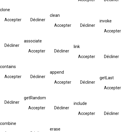
clone
clean
Accepter
Décliner
invoke
Accepter
Décliner
Accepter
associate
Décliner
link
Accepter
Décliner
Accepter
Décliner
contains
append
Accepter
Décliner
getLast
Accepter
Décliner
Accepter
getRandom
Décliner
include
Accepter
Décliner
Accepter
Décliner
combine
erase