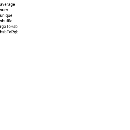
average
sum
unique
shuffle
rgbToHsb
hsbToRgb