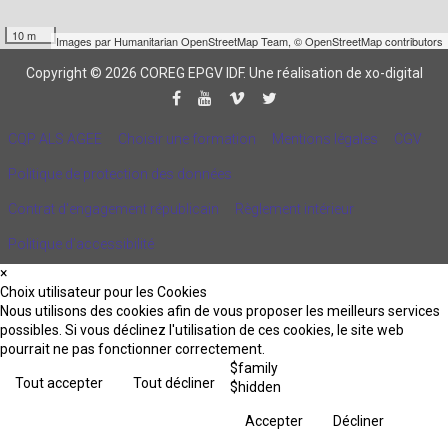
10 m
Images par
Humanitarian OpenStreetMap Team
,
© OpenStreetMap contributors
Copyright © 2026 COREG EPGV IDF.
Une réalisation de xo-digital
CQP ALS AGEE
Choisir une formation
Mentions légales
CGV
Politique de protection des données
Contrat d'engagement républicain
Règlement intérieur
Politique d’accessibilité
×
Choix utilisateur pour les Cookies
Nous utilisons des cookies afin de vous proposer les meilleurs services
possibles. Si vous déclinez l'utilisation de ces cookies, le site web
pourrait ne pas fonctionner correctement.
$family
Tout accepter
Tout décliner
$hidden
Accepter
Décliner