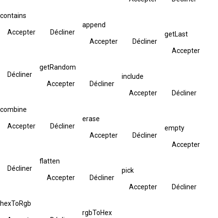
contains
append
Accepter
Décliner
getLast
Accepter
Décliner
Accepter
getRandom
Décliner
include
Accepter
Décliner
Accepter
Décliner
combine
erase
Accepter
Décliner
empty
Accepter
Décliner
Accepter
flatten
Décliner
pick
Accepter
Décliner
Accepter
Décliner
hexToRgb
rgbToHex