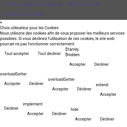
Contrat d'engagement républicain
Règlement intérieur
Politique d’accessibilité
×
Choix utilisateur pour les Cookies
Nous utilisons des cookies afin de vous proposer les meilleurs services
possibles. Si vous déclinez l'utilisation de ces cookies, le site web
pourrait ne pas fonctionner correctement.
$family
Tout accepter
Tout décliner
$hidden
Accepter
Décliner
overloadSetter
overloadGetter
Accepter
Décliner
extend
Accepter
Décliner
Accepter
implement
Décliner
hide
Accepter
Décliner
Accepter
Décliner