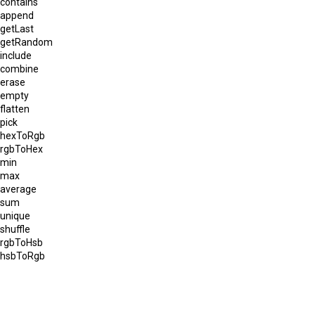
contains
append
getLast
getRandom
include
combine
erase
empty
flatten
pick
hexToRgb
rgbToHex
min
max
average
sum
unique
shuffle
rgbToHsb
hsbToRgb