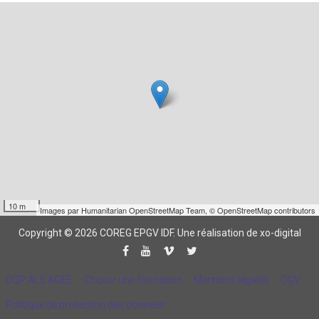
10 m
Images par
Humanitarian OpenStreetMap Team
,
© OpenStreetMap contributors
Copyright © 2026 COREG EPGV IDF.
Une réalisation de xo-digital
CQP ALS AGEE
Choisir une formation
Mentions légales
CGV
Politique de protection des données