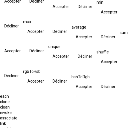
Accepter
Décliner
min
Accepter
Décliner
Accepter
max
Décliner
average
Accepter
Décliner
sum
Accepter
Décliner
unique
Accepter
Décliner
shuffle
Accepter
Décliner
Accepter
rgbToHsb
Décliner
hsbToRgb
Accepter
Décliner
Accepter
Décliner
each
clone
clean
invoke
associate
link