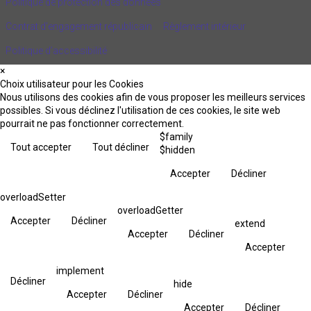
Politique de protection des données
Contrat d'engagement républicain
Règlement intérieur
Politique d’accessibilité
×
Choix utilisateur pour les Cookies
Nous utilisons des cookies afin de vous proposer les meilleurs services
possibles. Si vous déclinez l'utilisation de ces cookies, le site web
pourrait ne pas fonctionner correctement.
$family
Tout accepter
Tout décliner
$hidden
Accepter
Décliner
overloadSetter
overloadGetter
Accepter
Décliner
extend
Accepter
Décliner
Accepter
implement
Décliner
hide
Accepter
Décliner
Accepter
Décliner