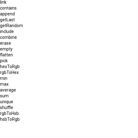
link
contains
append
getLast
getRandom
include
combine
erase
empty
flatten
pick
hexToRgb
rgbToHex
min
max
average
sum
unique
shuffle
rgbToHsb
hsbToRgb