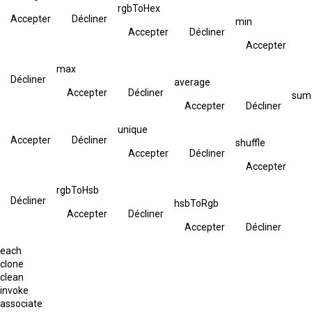
rgbToHex
Accepter
Décliner
min
Accepter
Décliner
Accepter
max
Décliner
average
Accepter
Décliner
sum
Accepter
Décliner
unique
Accepter
Décliner
shuffle
Accepter
Décliner
Accepter
rgbToHsb
Décliner
hsbToRgb
Accepter
Décliner
Accepter
Décliner
each
clone
clean
invoke
associate