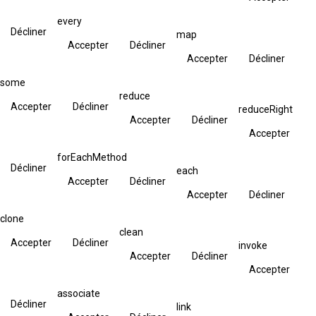
every
Décliner
map
Accepter
Décliner
Accepter
Décliner
some
reduce
Accepter
Décliner
reduceRight
Accepter
Décliner
Accepter
forEachMethod
Décliner
each
Accepter
Décliner
Accepter
Décliner
clone
clean
Accepter
Décliner
invoke
Accepter
Décliner
Accepter
associate
Décliner
link