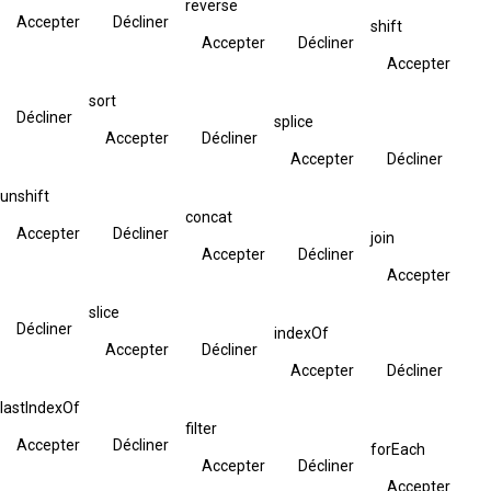
reverse
Accepter
Décliner
shift
Accepter
Décliner
Accepter
sort
Décliner
splice
Accepter
Décliner
Accepter
Décliner
unshift
concat
Accepter
Décliner
join
Accepter
Décliner
Accepter
slice
Décliner
indexOf
Accepter
Décliner
Accepter
Décliner
lastIndexOf
filter
Accepter
Décliner
forEach
Accepter
Décliner
Accepter