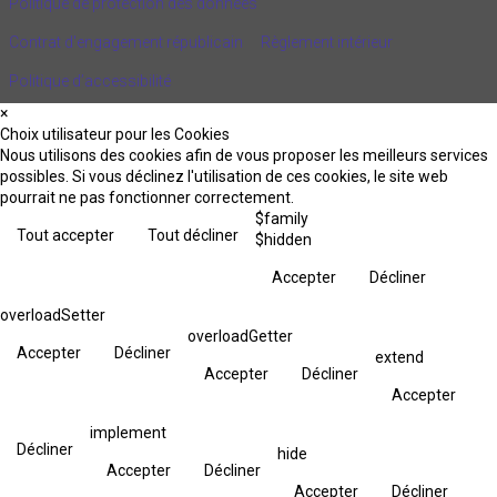
Politique de protection des données
Contrat d'engagement républicain
Règlement intérieur
Politique d’accessibilité
×
Choix utilisateur pour les Cookies
Nous utilisons des cookies afin de vous proposer les meilleurs services
possibles. Si vous déclinez l'utilisation de ces cookies, le site web
pourrait ne pas fonctionner correctement.
$family
Tout accepter
Tout décliner
$hidden
Accepter
Décliner
overloadSetter
overloadGetter
Accepter
Décliner
extend
Accepter
Décliner
Accepter
implement
Décliner
hide
Accepter
Décliner
Accepter
Décliner