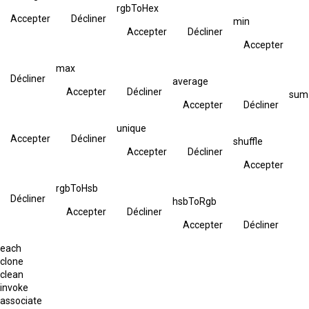
rgbToHex
Accepter
Décliner
min
Accepter
Décliner
Accepter
max
Décliner
average
Accepter
Décliner
sum
Accepter
Décliner
unique
Accepter
Décliner
shuffle
Accepter
Décliner
Accepter
rgbToHsb
Décliner
hsbToRgb
Accepter
Décliner
Accepter
Décliner
each
clone
clean
invoke
associate