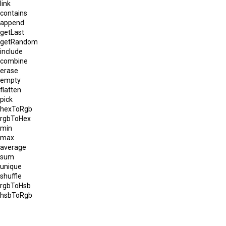
link
contains
append
getLast
getRandom
include
combine
erase
empty
flatten
pick
hexToRgb
rgbToHex
min
max
average
sum
unique
shuffle
rgbToHsb
hsbToRgb