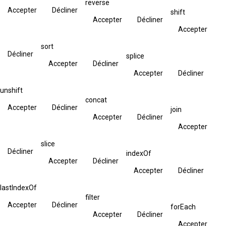
reverse
Accepter
Décliner
shift
Accepter
Décliner
Accepter
sort
Décliner
splice
Accepter
Décliner
Accepter
Décliner
unshift
concat
Accepter
Décliner
join
Accepter
Décliner
Accepter
slice
Décliner
indexOf
Accepter
Décliner
Accepter
Décliner
lastIndexOf
filter
Accepter
Décliner
forEach
Accepter
Décliner
Accepter