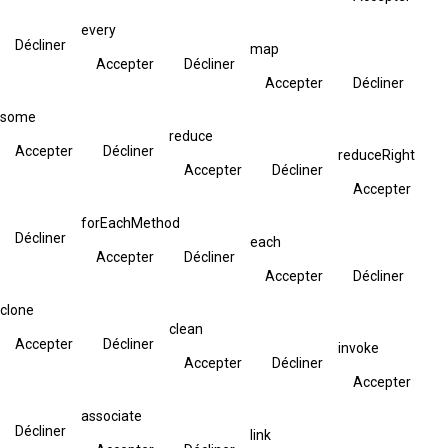
every
Décliner
map
Accepter
Décliner
Accepter
Décliner
some
reduce
Accepter
Décliner
reduceRight
Accepter
Décliner
Accepter
forEachMethod
Décliner
each
Accepter
Décliner
Accepter
Décliner
clone
clean
Accepter
Décliner
invoke
Accepter
Décliner
Accepter
associate
Décliner
link