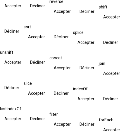
reverse
Accepter
Décliner
shift
Accepter
Décliner
Accepter
sort
Décliner
splice
Accepter
Décliner
Accepter
Décliner
unshift
concat
Accepter
Décliner
join
Accepter
Décliner
Accepter
slice
Décliner
indexOf
Accepter
Décliner
Accepter
Décliner
lastIndexOf
filter
Accepter
Décliner
forEach
Accepter
Décliner
Accepter