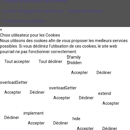
Politique de protection des données
Contrat d'engagement républicain
Règlement intérieur
Politique d’accessibilité
×
Choix utilisateur pour les Cookies
Nous utilisons des cookies afin de vous proposer les meilleurs services
possibles. Si vous déclinez l'utilisation de ces cookies, le site web
pourrait ne pas fonctionner correctement.
$family
Tout accepter
Tout décliner
$hidden
Accepter
Décliner
overloadSetter
overloadGetter
Accepter
Décliner
extend
Accepter
Décliner
Accepter
implement
Décliner
hide
Accepter
Décliner
Accepter
Décliner