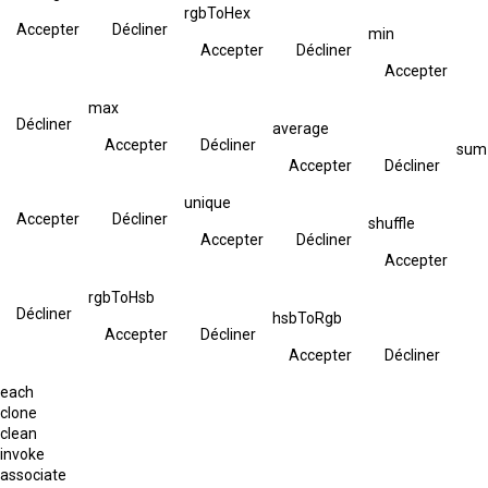
rgbToHex
Accepter
Décliner
min
Accepter
Décliner
Accepter
max
Décliner
average
Accepter
Décliner
sum
Accepter
Décliner
unique
Accepter
Décliner
shuffle
Accepter
Décliner
Accepter
rgbToHsb
Décliner
hsbToRgb
Accepter
Décliner
Accepter
Décliner
each
clone
clean
invoke
associate