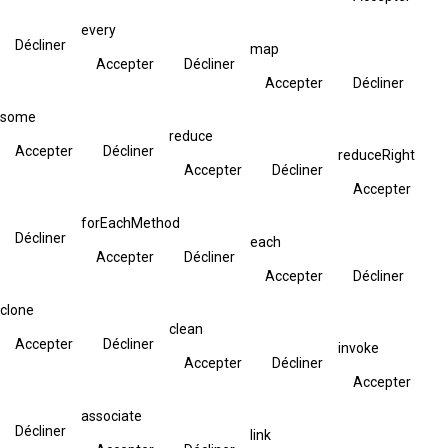
every
Décliner
map
Accepter
Décliner
Accepter
Décliner
some
reduce
Accepter
Décliner
reduceRight
Accepter
Décliner
Accepter
forEachMethod
Décliner
each
Accepter
Décliner
Accepter
Décliner
clone
clean
Accepter
Décliner
invoke
Accepter
Décliner
Accepter
associate
Décliner
link