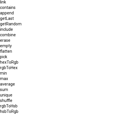
link
contains
append
getLast
getRandom
include
combine
erase
empty
flatten
pick
hexToRgb
rgbToHex
min
max
average
sum
unique
shuffle
rgbToHsb
hsbToRgb