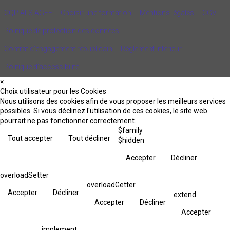
CQP ALS AGEE
Choisir une formation
Mentions légales
CGV
Politique de protection des données
Contrat d'engagement républicain
Règlement intérieur
Politique d’accessibilité
×
Choix utilisateur pour les Cookies
Nous utilisons des cookies afin de vous proposer les meilleurs services
possibles. Si vous déclinez l'utilisation de ces cookies, le site web
pourrait ne pas fonctionner correctement.
$family
Tout accepter
Tout décliner
$hidden
Accepter
Décliner
overloadSetter
overloadGetter
Accepter
Décliner
extend
Accepter
Décliner
Accepter
implement