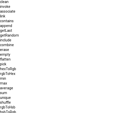
clean
invoke
associate
link
contains
append
getLast
getRandom
include
combine
erase
empty
flatten
pick
hexToRgb
rgbToHex
min
max
average
sum
unique
shuffle
rgbToHsb
hsbToRgb