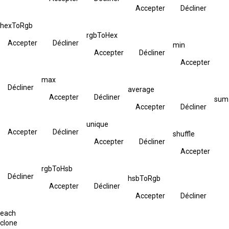
Accepter
Décliner
hexToRgb
rgbToHex
Accepter
Décliner
min
Accepter
Décliner
Accepter
max
Décliner
average
Accepter
Décliner
sum
Accepter
Décliner
unique
Accepter
Décliner
shuffle
Accepter
Décliner
Accepter
rgbToHsb
Décliner
hsbToRgb
Accepter
Décliner
Accepter
Décliner
each
clone