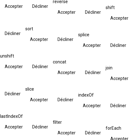
reverse
Accepter
Décliner
shift
Accepter
Décliner
Accepter
sort
Décliner
splice
Accepter
Décliner
Accepter
Décliner
unshift
concat
Accepter
Décliner
join
Accepter
Décliner
Accepter
slice
Décliner
indexOf
Accepter
Décliner
Accepter
Décliner
lastIndexOf
filter
Accepter
Décliner
forEach
Accepter
Décliner
Accepter