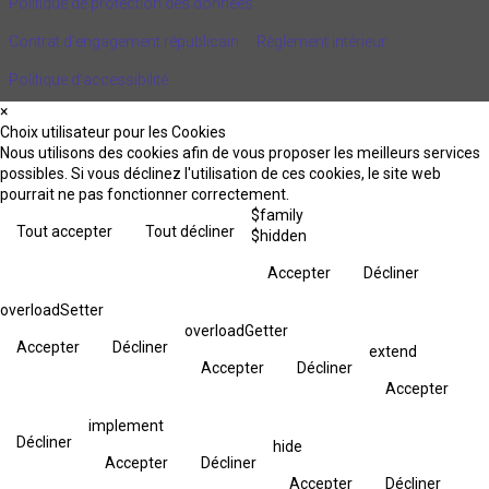
Politique de protection des données
Contrat d'engagement républicain
Règlement intérieur
Politique d’accessibilité
×
Choix utilisateur pour les Cookies
Nous utilisons des cookies afin de vous proposer les meilleurs services
possibles. Si vous déclinez l'utilisation de ces cookies, le site web
pourrait ne pas fonctionner correctement.
$family
Tout accepter
Tout décliner
$hidden
Accepter
Décliner
overloadSetter
overloadGetter
Accepter
Décliner
extend
Accepter
Décliner
Accepter
implement
Décliner
hide
Accepter
Décliner
Accepter
Décliner