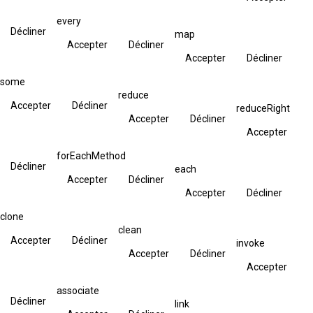
every
Décliner
map
Accepter
Décliner
Accepter
Décliner
some
reduce
Accepter
Décliner
reduceRight
Accepter
Décliner
Accepter
forEachMethod
Décliner
each
Accepter
Décliner
Accepter
Décliner
clone
clean
Accepter
Décliner
invoke
Accepter
Décliner
Accepter
associate
Décliner
link