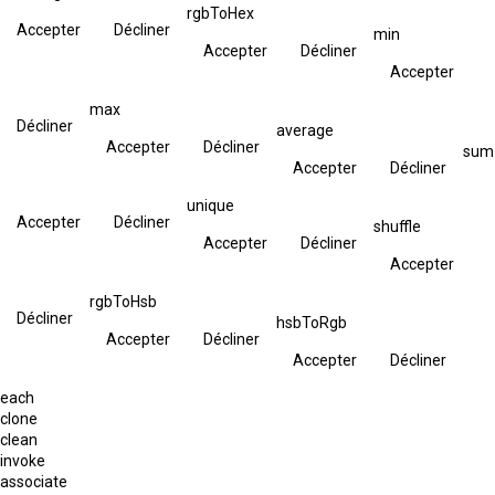
rgbToHex
Accepter
Décliner
min
Accepter
Décliner
Accepter
max
Décliner
average
Accepter
Décliner
sum
Accepter
Décliner
unique
Accepter
Décliner
shuffle
Accepter
Décliner
Accepter
rgbToHsb
Décliner
hsbToRgb
Accepter
Décliner
Accepter
Décliner
each
clone
clean
invoke
associate