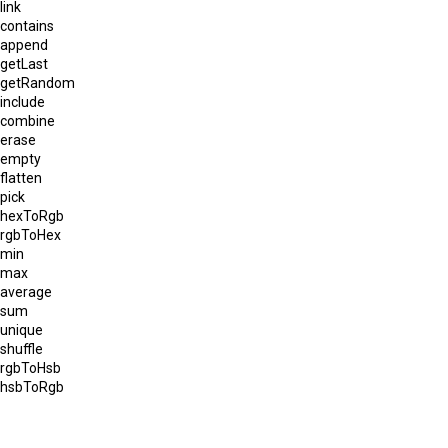
link
contains
append
getLast
getRandom
include
combine
erase
empty
flatten
pick
hexToRgb
rgbToHex
min
max
average
sum
unique
shuffle
rgbToHsb
hsbToRgb