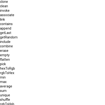
clone
clean
invoke
associate
link
contains
append
getLast
getRandom
include
combine
erase
empty
flatten
pick
hexToRgb
rgbToHex
min
max
average
sum
unique
shuffle
rgbToHsb