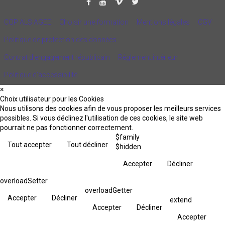
CQP ALS AGEE
Choisir une formation
Mentions légales
CGV
Politique de protection des données
Contrat d'engagement républicain
Règlement intérieur
Politique d’accessibilité
×
Choix utilisateur pour les Cookies
Nous utilisons des cookies afin de vous proposer les meilleurs services
possibles. Si vous déclinez l'utilisation de ces cookies, le site web
pourrait ne pas fonctionner correctement.
$family
Tout accepter
Tout décliner
$hidden
Accepter
Décliner
overloadSetter
overloadGetter
Accepter
Décliner
extend
Accepter
Décliner
Accepter