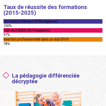
Taux de réussite des formations
(2015-2025)
Formations Filières (1478 stagiaires)
100%
CQP ALS AGEE (467 stagiaires)
97%
Insertion professionnelle dans un club EPGV
78%
La pédagogie différenciée
décryptée