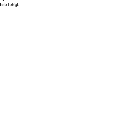
hsbToRgb