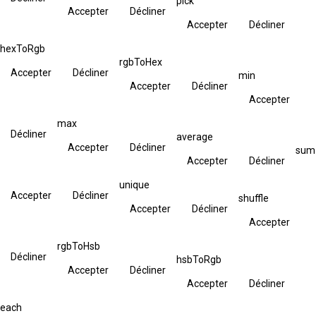
pick
Accepter
Décliner
Accepter
Décliner
hexToRgb
rgbToHex
Accepter
Décliner
min
Accepter
Décliner
Accepter
max
Décliner
average
Accepter
Décliner
sum
Accepter
Décliner
unique
Accepter
Décliner
shuffle
Accepter
Décliner
Accepter
rgbToHsb
Décliner
hsbToRgb
Accepter
Décliner
Accepter
Décliner
each