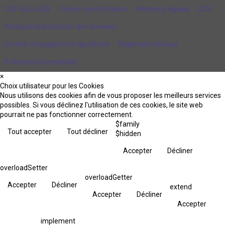
CQP ALS AGEE
Choisir une formation
Mentions légales
CGV
Politique de protection des données
Contrat d'engagement républicain
Règlement intérieur
Politique d’accessibilité
×
Choix utilisateur pour les Cookies
Nous utilisons des cookies afin de vous proposer les meilleurs services
possibles. Si vous déclinez l'utilisation de ces cookies, le site web
pourrait ne pas fonctionner correctement.
$family
Tout accepter
Tout décliner
$hidden
Accepter
Décliner
overloadSetter
overloadGetter
Accepter
Décliner
extend
Accepter
Décliner
Accepter
implement