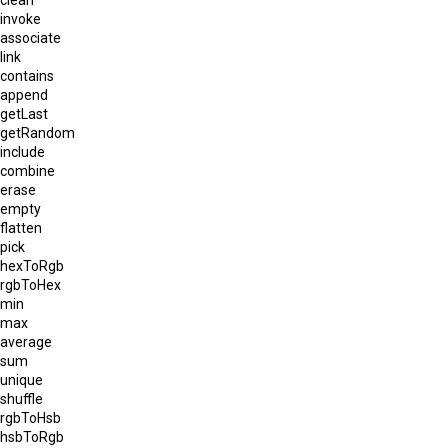
invoke
associate
link
contains
append
getLast
getRandom
include
combine
erase
empty
flatten
pick
hexToRgb
rgbToHex
min
max
average
sum
unique
shuffle
rgbToHsb
hsbToRgb