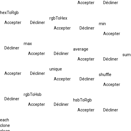
Accepter
Décliner
hexToRgb
rgbToHex
Accepter
Décliner
min
Accepter
Décliner
Accepter
max
Décliner
average
Accepter
Décliner
sum
Accepter
Décliner
unique
Accepter
Décliner
shuffle
Accepter
Décliner
Accepter
rgbToHsb
Décliner
hsbToRgb
Accepter
Décliner
Accepter
Décliner
each
clone
clean